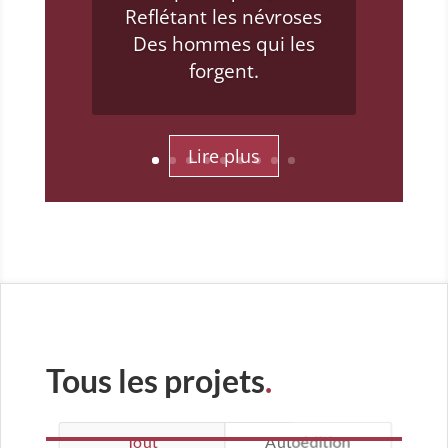
croire,
Pas croire à ton
histoire.
« T’as vu comme tu
t’habilles ! »
« Quand même tu l’as
cherché. »
Tous les projets
.
Tout
Autoédition