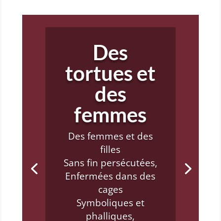
Je te crois!
On refuse de
t’entendre,
On détourne le
regard,
On questionne tes
gestes,
Tes mots et ta
mémoire.
On ne veut pas te