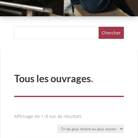
Tous les ouvrages
.
Trié
Affichage de 1–8 sur 46 résultats
du
plus