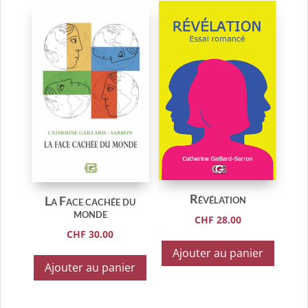
récent
au
plus
ancien
Révélation
La Face cachée du
monde
CHF
28.00
CHF
30.00
Ajouter au panier
Ajouter au panier