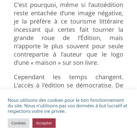
C’est pourquoi, même si l’autoédition
reste entachée d’une image négative,
je la préfère à ce tourisme littéraire
incessant qui certes fait tourner la
grande roue de l’Édition, mais
n’apporte le plus souvent pour seule
contrepartie à l’auteur que le logo
d’une « maison » sur son livre.
Cependant les temps changent.
L’accès à l’édition se démocratise. De
nombreux auteurs autoédités
Nous utilisons des cookies pour le bon fonctionnement
cartonnent sur des plateformes
du site. Nous n'utilisons pas vos données à but lucratif et
diverses et sont récupérés par les
respectons votre vie privée.
éditeurs qui les publient sous leur
Cookies
Accepter
bannière. On peut donc désormais
choisir entre plusieurs formes