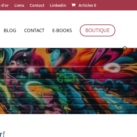
 d’or
Liens
Contact
Linkedin
Articles 0
BOUTIQUE
BLOG
CONTACT
E-BOOKS
r!