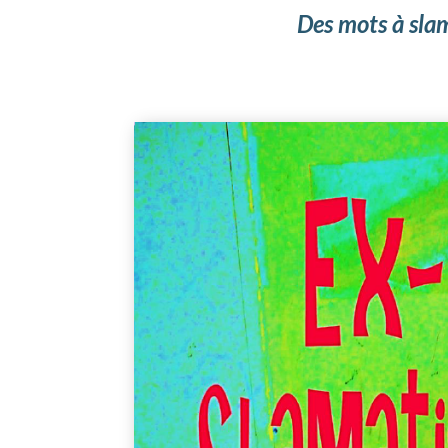
D
es mots à sla