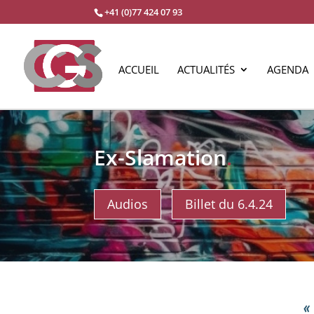
+41 (0)77 424 07 93
ACCUEIL
ACTUALITÉS
AGENDA
Ex-Slamation
.
Audios
Billet du 6.4.24
«