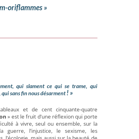
« m-oriflammes
»
ament, qui slament ce qui se trame, q
ui
! »
, qui sans fin nous désarment
bleaux et de cent cinquante-quatre
ion
» est le fruit d’une réflexion qui porte
fficulté à vivre, seul ou ensemble, sur la
la guerre, l’injustice, le sexisme, les
, l’écologie, mais aussi sur la beauté de