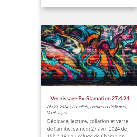
Vernissage Ex-Slamation 27.4.24
Fév 29, 2024
|
Actualités
,
Lectures et dédicaces
,
Vernissages
Dédicace, lecture, collation et verre
de l’amitié, samedi 27 avril 2024 de
15h à 18h au refuge de Chamblon.