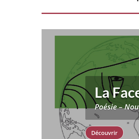
La Fac
Poésie – No
Découvrir