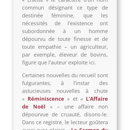
commun désignant ce type de
destinée féminine, que les
nécessités de l’existence ont
subordonnée à un homme
dépourvu de toute finesse et de
toute empathie – un agriculteur,
par exemple, éleveur de bovins,
figure que l’auteur exploite ici.
Certaines nouvelles du recueil sont
fulgurantes, à l’instar des
astucieuses nouvelles à chute
«
Réminiscence
» et «
L’Affaire
de No
ë
l
» – une affaire non
dépourvue de cruauté, disons-le.
Dans ce registre, le lecteur goûtera
aussi avec plaisir «
Le Sermon du