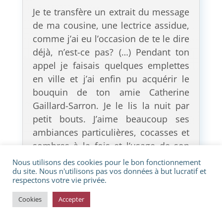
Je te transfère un extrait du message
de ma cousine, une lectrice assidue,
comme j’ai eu l’occasion de te le dire
déjà, n’est-ce pas? (…) Pendant ton
appel je faisais quelques emplettes
en ville et j’ai enfin pu acquérir le
bouquin de ton amie Catherine
Gaillard-Sarron. Je le lis la nuit par
petit bouts. J’aime beaucoup ses
ambiances particulières, cocasses et
sombres à la fois et l’usage de son
vocabulaire riche lequel me force
Nous utilisons des cookies pour le bon fonctionnement
du site. Nous n'utilisons pas vos données à but lucratif et
parfois d’utiliser un dico. Ce que
respectons votre vie privée.
j’aime moins, c’est qu’elle attaque
d’entrée un sujet comme la
Cookies
Accepter
concordance des temps, dont des