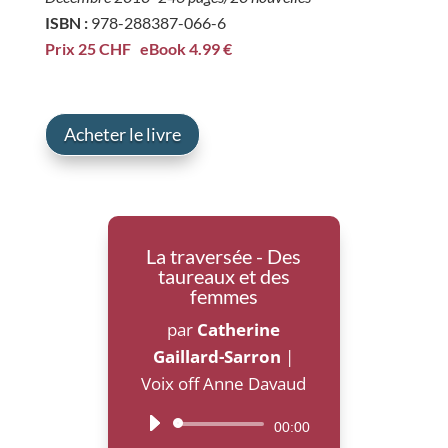
ISBN :
978-288387-066-6
Prix 25 CHF e
Book 4.99
€
Acheter le livre
La traversée - Des
taureaux et des
femmes
par
Catherine
Gaillard-Sarron
|
Voix off Anne Davaud
Lecteur
00:00