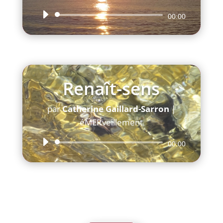
Lecteur
00:00
audio
Renaît-sens
par
Catherine Gaillard-Sarron
|
éMERveillement
Lecteur
00:00
audio