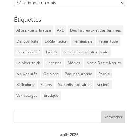
Archives
Étiquettes
Allons voir si la rose
AVE
Des Taureaux et des femmes
Délit de fuite
Ex-Slamation
Féminisme
Féminitude
Intemporalité
Inédits
La Face cachée du monde
La Méduse.ch
Lectures
Médias
Notre Dame Nature
Nouveautés
Opinions
Paquet surprise
Poésie
Réflexions
Salons
Samedis littéraires
Société
Vernissages
Érotique
août 2026