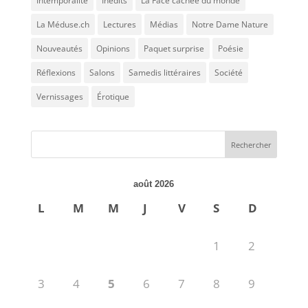
Intemporalité
Inédits
La Face cachée du monde
La Méduse.ch
Lectures
Médias
Notre Dame Nature
Nouveautés
Opinions
Paquet surprise
Poésie
Réflexions
Salons
Samedis littéraires
Société
Vernissages
Érotique
août 2026
L
M
M
J
V
S
D
1
2
3
4
5
6
7
8
9