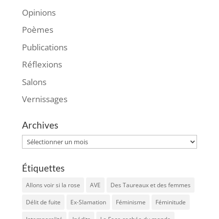
Opinions
Poèmes
Publications
Réflexions
Salons
Vernissages
Archives
Archives
Étiquettes
Allons voir si la rose
AVE
Des Taureaux et des femmes
Délit de fuite
Ex-Slamation
Féminisme
Féminitude