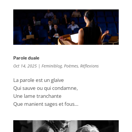
Parole duale
Oct 14, 2025
|
Feminiblog
,
Poèmes
,
Réflexions
La parole est un glaive
Qui sauve ou qui condamne,
Une lame tranchante
Que manient sages et fous…