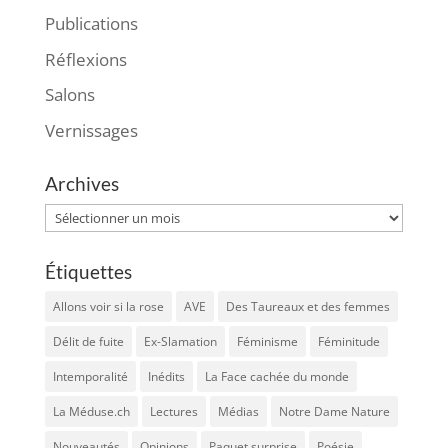
Publications
Réflexions
Salons
Vernissages
Archives
Archives
Étiquettes
Allons voir si la rose
AVE
Des Taureaux et des femmes
Délit de fuite
Ex-Slamation
Féminisme
Féminitude
Intemporalité
Inédits
La Face cachée du monde
La Méduse.ch
Lectures
Médias
Notre Dame Nature
Nouveautés
Opinions
Paquet surprise
Poésie