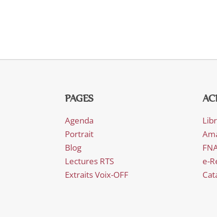
PAGES
AC
Agenda
Lib
Portrait
Am
Blog
FN
Lectures RTS
e-R
Extraits Voix-OFF
Cat