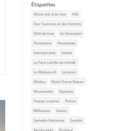
Étiquettes
Allons voir si la rose
AVE
Des Taureaux et des femmes
Délit de fuite
Ex-Slamation
Féminisme
Féminitude
Intemporalité
Inédits
La Face cachée du monde
La Méduse.ch
Lectures
Médias
Notre Dame Nature
Nouveautés
Opinions
Paquet surprise
Poésie
Réflexions
Salons
Samedis littéraires
Société
Vernissages
Érotique