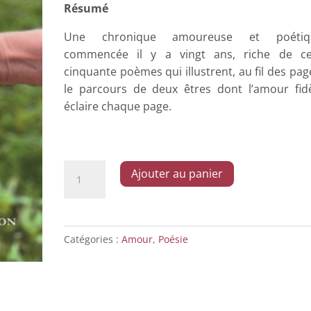
Résumé
Une chronique amoureuse et poétiq
commencée il y a vingt ans, riche de ce
cinquante poèmes qui illustrent, au fil des pag
le parcours de deux êtres dont l’amour fid
éclaire chaque page.
quantité
Ajouter au panier
de
Le
refuge
essentiel
Catégories :
Amour
,
Poésie