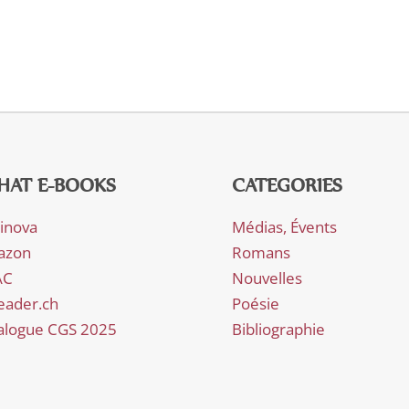
HAT E-BOOKS
CATEGORIES
rinova
Médias, Évents
azon
Romans
AC
Nouvelles
eader.ch
Poésie
alogue CGS 2025
Bibliographie