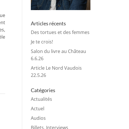
ue
nt
Articles récents
es,
Des tortues et des femmes
èle
Je te crois!
Salon du livre au Château
6.6.26
Article Le Nord Vaudois
22.5.26
Catégories
Actualités
Actuel
Audios
Billets, Interviews