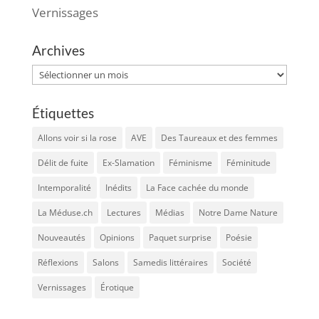
Vernissages
Archives
Archives
Étiquettes
Allons voir si la rose
AVE
Des Taureaux et des femmes
Délit de fuite
Ex-Slamation
Féminisme
Féminitude
Intemporalité
Inédits
La Face cachée du monde
La Méduse.ch
Lectures
Médias
Notre Dame Nature
Nouveautés
Opinions
Paquet surprise
Poésie
Réflexions
Salons
Samedis littéraires
Société
Vernissages
Érotique