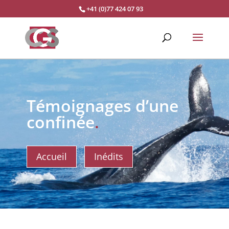
+41 (0)77 424 07 93
Témoignages d’une
confinée
.
Accueil
Inédits