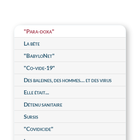
"Para-doxa"
La bête
"BabyloNet"
"Co-vide-19"
Des baleines, des hommes… et des virus
Elle était...
Détenu sanitaire
Sursis
"Covidicide"