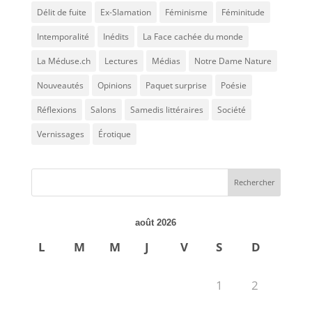
Délit de fuite
Ex-Slamation
Féminisme
Féminitude
Intemporalité
Inédits
La Face cachée du monde
La Méduse.ch
Lectures
Médias
Notre Dame Nature
Nouveautés
Opinions
Paquet surprise
Poésie
Réflexions
Salons
Samedis littéraires
Société
Vernissages
Érotique
août 2026
L
M
M
J
V
S
D
1
2