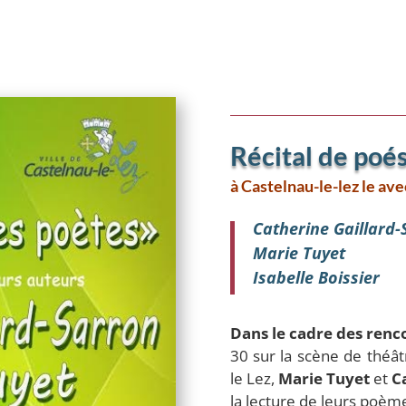
Récital de poé
à Castelnau-le-lez le ave
Catherine Gaillard-
Marie Tuyet
Isabelle Boissier
Dans le cadre des renc
30 sur la scène de théâ
le Lez,
Marie Tuyet
et
C
la lecture de leurs poèm