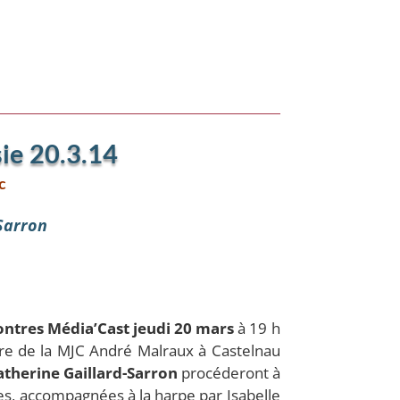
sie 20.3.14
c
Sarron
ontres Média’Cast j
eudi 20 mars
à 19 h
tre de la MJC André Malraux à Castelnau
atherine Gaillard-Sarron
procéderont à
es, accompagnées à la harpe par Isabelle