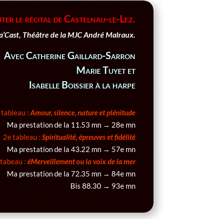
ter le récital de Castelnau-le-Lez.
’Cast, Théâtre de la MJC André Malraux.
Avec Catherine Gaillard-Sarron
Marie Tuyet et
Isabelle Boissier à la harpe
 tableau :
Amour, silence, nature et plénitude
Ma prestation de la 11.53 mn → 28e mn
2e tableau :
Spiritualité, épreuves et fidélité
Ma prestation de la 43.22 mn → 57e mn
 tabeau :
éMerveillement ou la voix de la mer
Ma prestation de la 72.35 mn → 84e mn
Bis 88.30 → 93e mn