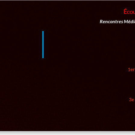
Écou
Rencontres Média
1er
3e