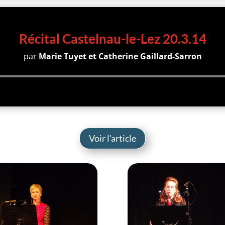
Récital Castelnau-le-Lez 20.3.14
par
Marie Tuyet et Catherine Gaillard-Sarron
Lecteur
audio
Voir l'article