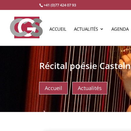
+41 (0)77 424 07 93
ACCUEIL
ACTUALITÉS
AGENDA
Récital poésie Casteln
Accueil
Actualités