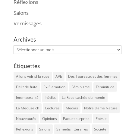
Réflexions
Salons
Vernissages
Archives
Archives
Étiquettes
Allons voir si la rose
AVE
Des Taureaux et des femmes
Délit de fuite
Ex-Slamation
Féminisme
Féminitude
Intemporalité
Inédits
La Face cachée du monde
La Méduse.ch
Lectures
Médias
Notre Dame Nature
Nouveautés
Opinions
Paquet surprise
Poésie
Réflexions
Salons
Samedis littéraires
Société