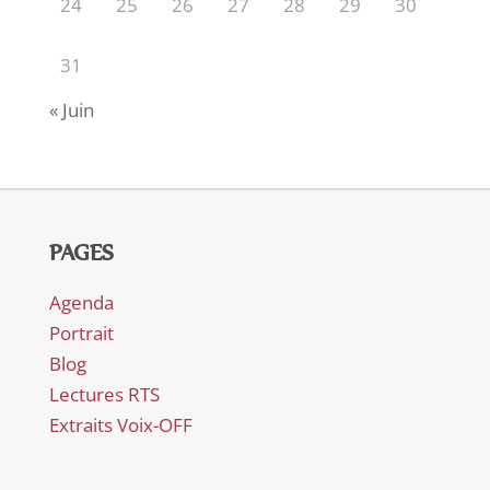
24
25
26
27
28
29
30
31
« Juin
PAGES
Agenda
Portrait
Blog
Lectures RTS
Extraits Voix-OFF