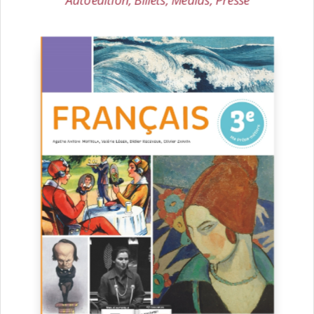
Autoédition
,
Billets
,
Médias
,
Presse