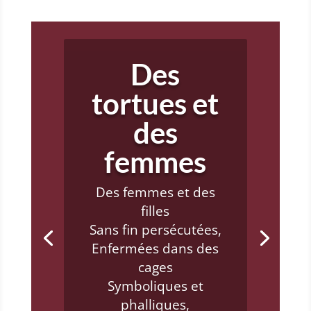
Des
tortues et
Je te crois!
des
On refuse de
femmes
t’entendre,
On détourne le
Des femmes et des
regard,
filles
On questionne tes
Sans fin persécutées,
gestes,
Enfermées dans des
Tes mots et ta
cages
mémoire.
Symboliques et
On ne veut pas te
phalliques,