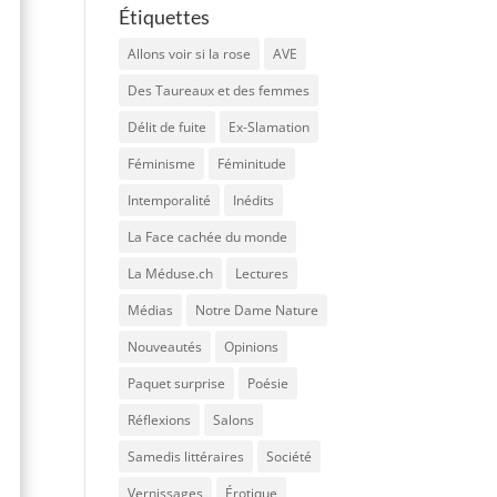
Étiquettes
Allons voir si la rose
AVE
Des Taureaux et des femmes
Délit de fuite
Ex-Slamation
Féminisme
Féminitude
Intemporalité
Inédits
La Face cachée du monde
La Méduse.ch
Lectures
Médias
Notre Dame Nature
Nouveautés
Opinions
Paquet surprise
Poésie
Réflexions
Salons
Samedis littéraires
Société
Vernissages
Érotique