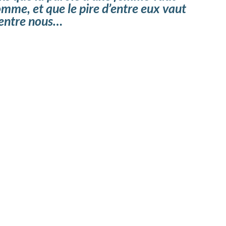
homme,
et que le pire d’entre eux v
aut
d’entre nous…