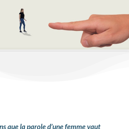
ns q
ue la parole d’une femme v
aut