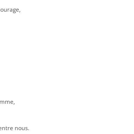
courage,
homme,
entre nous.