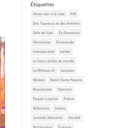
Étiquettes
s
Allons voir si la rose
AVE
Des Taureaux et des femmes
Délit de fuite
Ex-Slamation
Féminisme
Féminitude
Intemporalité
Inédits
La Face cachée du monde
La Méduse.ch
Lectures
Médias
Notre Dame Nature
Nouveautés
Opinions
Paquet surprise
Poésie
Réflexions
Salons
Samedis littéraires
Société
Vernissages
Érotique