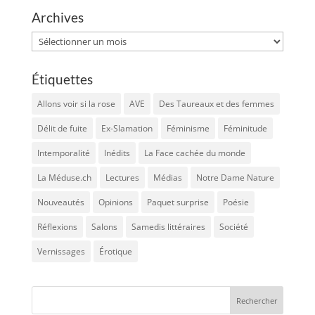
Archives
Archives
Étiquettes
Allons voir si la rose
AVE
Des Taureaux et des femmes
Délit de fuite
Ex-Slamation
Féminisme
Féminitude
Intemporalité
Inédits
La Face cachée du monde
La Méduse.ch
Lectures
Médias
Notre Dame Nature
Nouveautés
Opinions
Paquet surprise
Poésie
Réflexions
Salons
Samedis littéraires
Société
Vernissages
Érotique