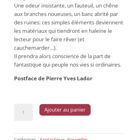
Une odeur insistante, un fauteuil, un chêne
aux branches noueuses, un banc abrité par
des ruines: ces simples éléments deviennent
les matériaux qui tiendront en haleine le
lecteur pour le faire rêver (et
cauchemarder…).
Il prendra alors conscience de la part de
fantastique qui peuple nos vies si ordinaires.
Postface de Pierre Yves Lador
quantité
Ajouter au panier
de
Un
fauteuil
Catégories :
Fantastique
,
Nouvelles