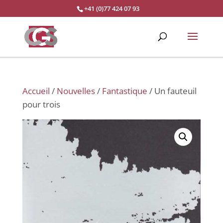
+41 (0)77 424 07 93
Accueil
/
Nouvelles
/
Fantastique
/ Un fauteuil
pour trois