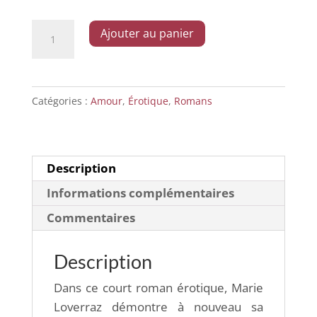
quantité
Ajouter au panier
de
L’amour
est
Catégories :
Amour
,
Érotique
,
Romans
aveugle
Description
Informations complémentaires
Commentaires
Description
Dans ce court roman érotique, Marie
Loverraz démontre à nouveau sa