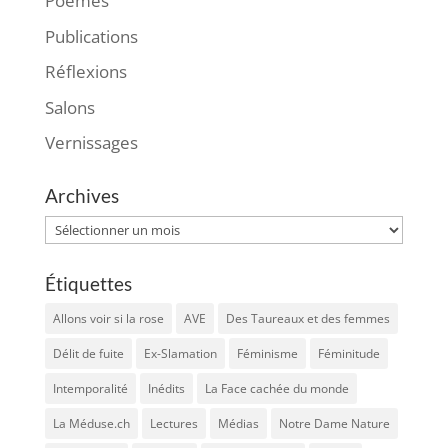
Poèmes
Publications
Réflexions
Salons
Vernissages
Archives
Archives
Étiquettes
Allons voir si la rose
AVE
Des Taureaux et des femmes
Délit de fuite
Ex-Slamation
Féminisme
Féminitude
Intemporalité
Inédits
La Face cachée du monde
La Méduse.ch
Lectures
Médias
Notre Dame Nature