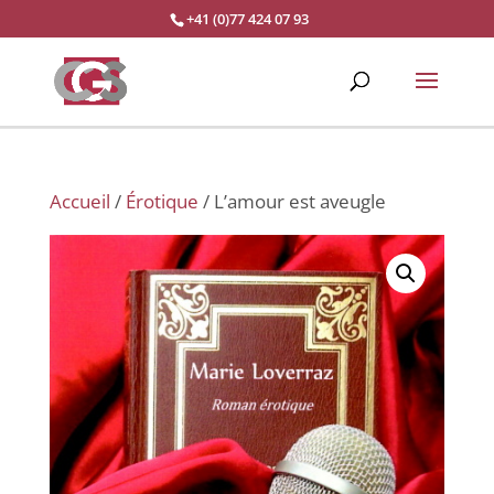
+41 (0)77 424 07 93
Accueil
/
Érotique
/ L’amour est aveugle