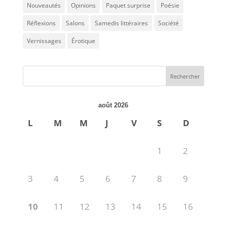
Nouveautés
Opinions
Paquet surprise
Poésie
Réflexions
Salons
Samedis littéraires
Société
Vernissages
Érotique
août 2026
L
M
M
J
V
S
D
1
2
3
4
5
6
7
8
9
10
11
12
13
14
15
16