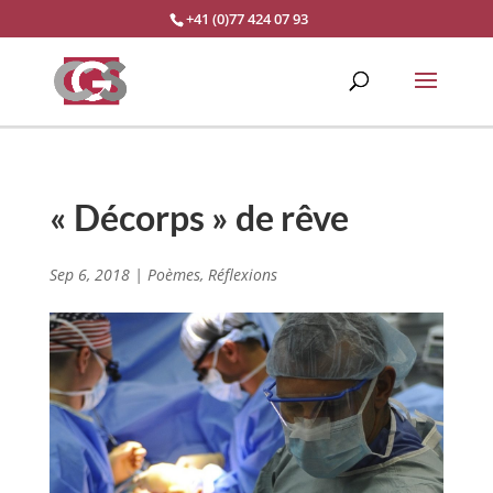
+41 (0)77 424 07 93
« Décorps » de rêve
Sep 6, 2018
|
Poèmes
,
Réflexions