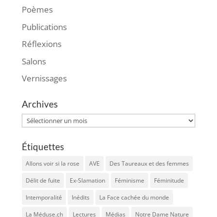
Poèmes
Publications
Réflexions
Salons
Vernissages
Archives
Archives
Étiquettes
Allons voir si la rose
AVE
Des Taureaux et des femmes
Délit de fuite
Ex-Slamation
Féminisme
Féminitude
Intemporalité
Inédits
La Face cachée du monde
La Méduse.ch
Lectures
Médias
Notre Dame Nature