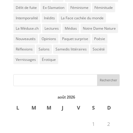
Délit de fuite
Ex-Slamation
Féminisme
Féminitude
Intemporalité
Inédits
La Face cachée du monde
La Méduse.ch
Lectures
Médias
Notre Dame Nature
Nouveautés
Opinions
Paquet surprise
Poésie
Réflexions
Salons
Samedis littéraires
Société
Vernissages
Érotique
août 2026
L
M
M
J
V
S
D
1
2