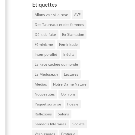
Étiquettes
Allons voir si la rose
AVE
Des Taureaux et des femmes
Délit de fuite
Ex-Slamation
Féminisme
Féminitude
Intemporalité
Inédits
La Face cachée du monde
La Méduse.ch
Lectures
Médias
Notre Dame Nature
Nouveautés
Opinions
Paquet surprise
Poésie
Réflexions
Salons
Samedis littéraires
Société
Vernissages
Érotique