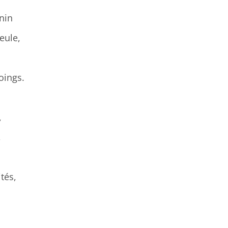
nin
eule,
oings.
,
,
tés,