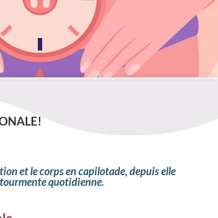
ONALE!
tion e
t le corps en capilotade, d
epuis elle
 tourmente quotidienne.