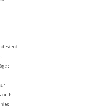
ifestent
,
âge ;
eur
 nuits,
mnies