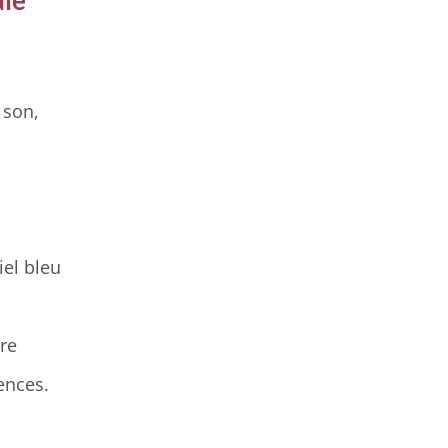
ale
 son,
iel bleu
tre
ences.