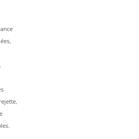
lance
ées,
.
es
ejette,
e
les.