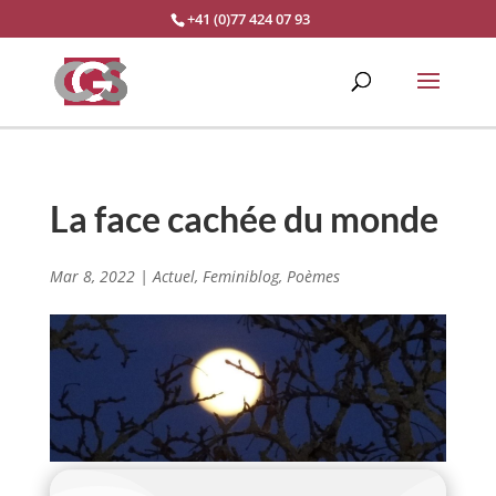
+41 (0)77 424 07 93
La face cachée du monde
Mar 8, 2022
|
Actuel
,
Feminiblog
,
Poèmes