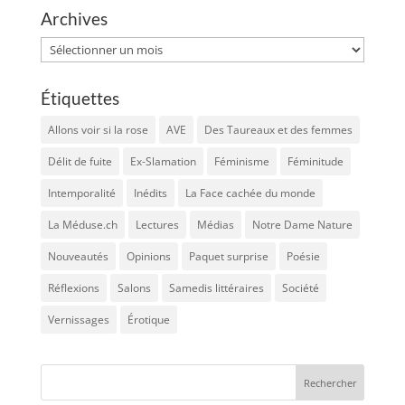
Archives
Archives
Étiquettes
Allons voir si la rose
AVE
Des Taureaux et des femmes
Délit de fuite
Ex-Slamation
Féminisme
Féminitude
Intemporalité
Inédits
La Face cachée du monde
La Méduse.ch
Lectures
Médias
Notre Dame Nature
Nouveautés
Opinions
Paquet surprise
Poésie
Réflexions
Salons
Samedis littéraires
Société
Vernissages
Érotique