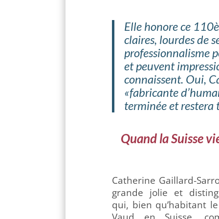
Elle honore ce 110è
claires, lourdes de 
professionnalisme p
et peuvent impressio
connaissent.
Oui, C
«fabricante d’human
terminée et restera 
Quand la Suisse vi
Catherine Gaillard-Sarro
grande jolie et disti
qui, bien qu’habitant l
Vaud en Suisse, co