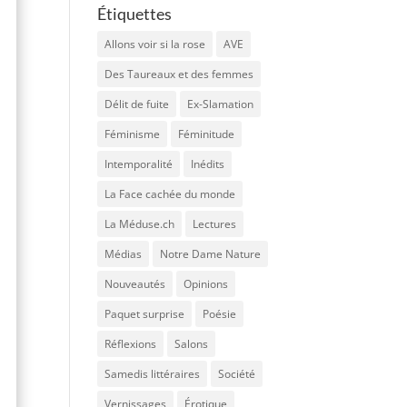
Étiquettes
Allons voir si la rose
AVE
Des Taureaux et des femmes
Délit de fuite
Ex-Slamation
Féminisme
Féminitude
Intemporalité
Inédits
La Face cachée du monde
La Méduse.ch
Lectures
Médias
Notre Dame Nature
Nouveautés
Opinions
Paquet surprise
Poésie
Réflexions
Salons
Samedis littéraires
Société
Vernissages
Érotique