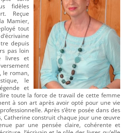
s fidèles
rt. Reçue
ela Mamier,
éployé tout
d’écrivaine
tre depuis
rs pas loin
 livres et
diversement
, le roman,
stique, le
 légende et
dire toute la force de travail de cette femme
ent à son art après avoir opté pour une vie
e professionnelle. Après s’être posée dans des
es, Catherine construit chaque jour une œuvre
nue par une pensée claire, cohérente et
criture, l’écrivain et le rôle des livres qu’elle