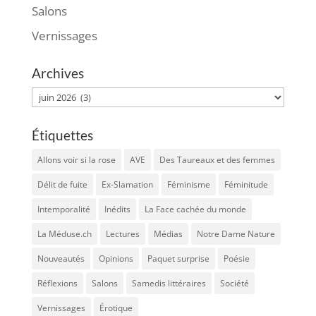
Salons
Vernissages
Archives
Archives
Étiquettes
Allons voir si la rose
AVE
Des Taureaux et des femmes
Délit de fuite
Ex-Slamation
Féminisme
Féminitude
Intemporalité
Inédits
La Face cachée du monde
La Méduse.ch
Lectures
Médias
Notre Dame Nature
Nouveautés
Opinions
Paquet surprise
Poésie
Réflexions
Salons
Samedis littéraires
Société
Vernissages
Érotique