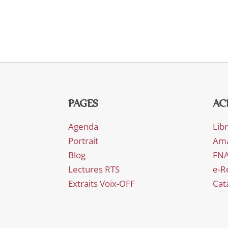
PAGES
AC
Agenda
Lib
Portrait
Am
Blog
FN
Lectures RTS
e-R
Extraits Voix-OFF
Cat