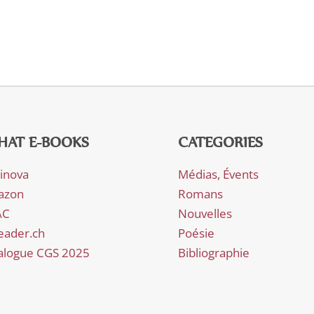
HAT E-BOOKS
CATEGORIES
rinova
Médias, Évents
azon
Romans
AC
Nouvelles
eader.ch
Poésie
alogue CGS 2025
Bibliographie