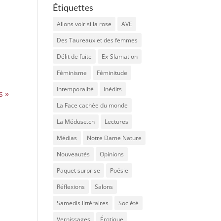
Étiquettes
Allons voir si la rose
AVE
u
Des Taureaux et des femmes
Délit de fuite
Ex-Slamation
Féminisme
Féminitude
Intemporalité
Inédits
s »
La Face cachée du monde
La Méduse.ch
Lectures
Médias
Notre Dame Nature
Nouveautés
Opinions
Paquet surprise
Poésie
Réflexions
Salons
Samedis littéraires
Société
Vernissages
Érotique