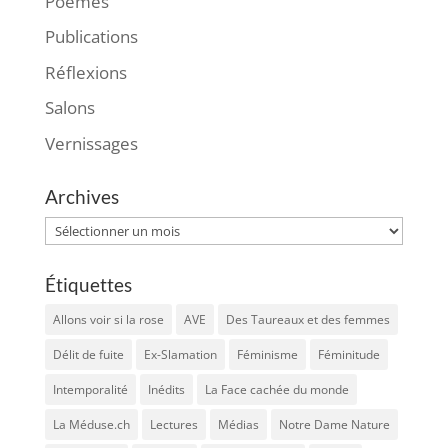
Poèmes
Publications
Réflexions
Salons
Vernissages
Archives
Archives
Étiquettes
Allons voir si la rose
AVE
Des Taureaux et des femmes
Délit de fuite
Ex-Slamation
Féminisme
Féminitude
Intemporalité
Inédits
La Face cachée du monde
La Méduse.ch
Lectures
Médias
Notre Dame Nature