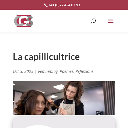
+41 (0)77 424 07 93
La capillicultrice
Oct 3, 2025
|
Feminiblog
,
Poèmes
,
Réflexions