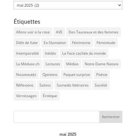
Archives
Étiquettes
Allons voir si la rose
AVE
Des Taureaux et des femmes
Délit de fuite
Ex-Slamation
Féminisme
Féminitude
Intemporalité
Inédits
La Face cachée du monde
La Méduse.ch
Lectures
Médias
Notre Dame Nature
Nouveautés
Opinions
Paquet surprise
Poésie
Réflexions
Salons
Samedis littéraires
Société
Vernissages
Érotique
mai 2025