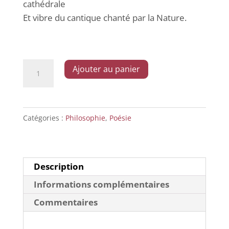
cathédrale
Et vibre du cantique chanté par la Nature.
quantité
Ajouter au panier
de
Notre
Dame
Catégories :
Philosophie
,
Poésie
Nature
Description
Informations complémentaires
Commentaires