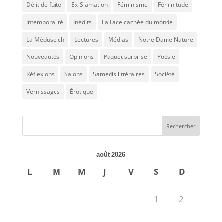
Délit de fuite
Ex-Slamation
Féminisme
Féminitude
Intemporalité
Inédits
La Face cachée du monde
La Méduse.ch
Lectures
Médias
Notre Dame Nature
Nouveautés
Opinions
Paquet surprise
Poésie
Réflexions
Salons
Samedis littéraires
Société
Vernissages
Érotique
août 2026
L
M
M
J
V
S
D
1
2